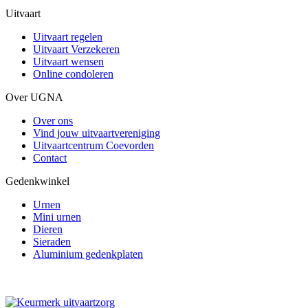
Uitvaart
Uitvaart regelen
Uitvaart Verzekeren
Uitvaart wensen
Online condoleren
Over UGNA
Over ons
Vind jouw uitvaartvereniging
Uitvaartcentrum Coevorden
Contact
Gedenkwinkel
Urnen
Mini urnen
Dieren
Sieraden
Aluminium gedenkplaten