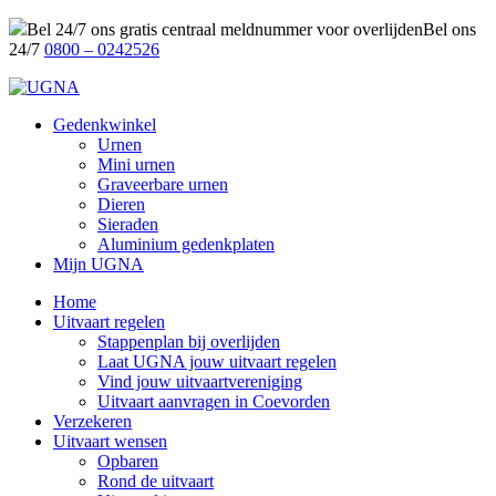
Bel 24/7 ons gratis centraal meldnummer voor overlijden
Bel ons
24/7
0800 – 0242526
Gedenkwinkel
Urnen
Mini urnen
Graveerbare urnen
Dieren
Sieraden
Aluminium gedenkplaten
Mijn UGNA
Home
Uitvaart regelen
Stappenplan bij overlijden
Laat UGNA jouw uitvaart regelen
Vind jouw uitvaartvereniging
Uitvaart aanvragen in Coevorden
Verzekeren
Uitvaart wensen
Opbaren
Rond de uitvaart