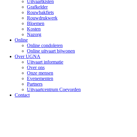
Uitvaartkisten
Grafkelder
Rouwbakfiets
Rouwdrukwerk
Bloemen
Kosten
Nazorg
Online
Online condoleren
Online uitvaart bijwonen
Over UGNA
Uitvaart informatie
Over ons
Onze mensen
Evenementen
Partners
Uitvaartcentrum Coevorden
Contact