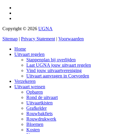
Copyright © 2026
UGNA
Sitemap
|
Privacy Statement
|
Voorwaarden
Home
Uitvaart regelen
Stappenplan bij overlijden
Laat UGNA jouw uitvaart regelen
Vind jouw uitvaartvereniging
Uitvaart aanvragen in Coevorden
Verzekeren
Uitvaart wensen
Opbaren
Rond de uitvaart
Uitvaartkisten
Grafkelder
Rouwbakfiets
Rouwdrukwerk
Bloemen
Kosten