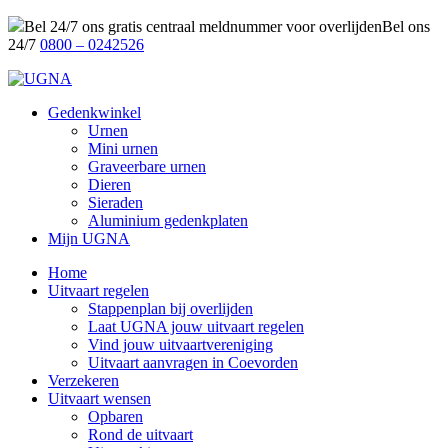
Bel 24/7 ons gratis centraal meldnummer voor overlijden
Bel ons
24/7
0800 – 0242526
Gedenkwinkel
Urnen
Mini urnen
Graveerbare urnen
Dieren
Sieraden
Aluminium gedenkplaten
Mijn UGNA
Home
Uitvaart regelen
Stappenplan bij overlijden
Laat UGNA jouw uitvaart regelen
Vind jouw uitvaartvereniging
Uitvaart aanvragen in Coevorden
Verzekeren
Uitvaart wensen
Opbaren
Rond de uitvaart