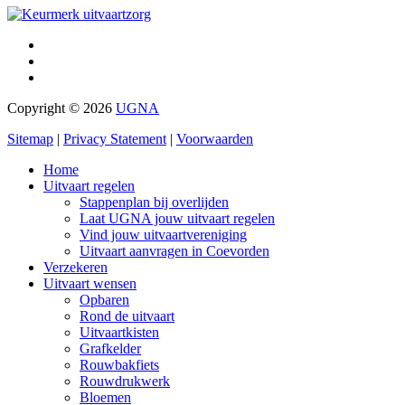
Copyright © 2026
UGNA
Sitemap
|
Privacy Statement
|
Voorwaarden
Home
Uitvaart regelen
Stappenplan bij overlijden
Laat UGNA jouw uitvaart regelen
Vind jouw uitvaartvereniging
Uitvaart aanvragen in Coevorden
Verzekeren
Uitvaart wensen
Opbaren
Rond de uitvaart
Uitvaartkisten
Grafkelder
Rouwbakfiets
Rouwdrukwerk
Bloemen