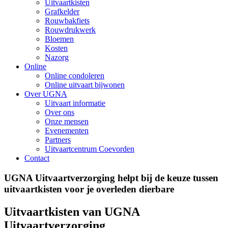
Uitvaartkisten
Grafkelder
Rouwbakfiets
Rouwdrukwerk
Bloemen
Kosten
Nazorg
Online
Online condoleren
Online uitvaart bijwonen
Over UGNA
Uitvaart informatie
Over ons
Onze mensen
Evenementen
Partners
Uitvaartcentrum Coevorden
Contact
UGNA Uitvaartverzorging helpt bij de keuze tussen
uitvaartkisten voor je overleden dierbare
Uitvaartkisten van UGNA
Uitvaartverzorging