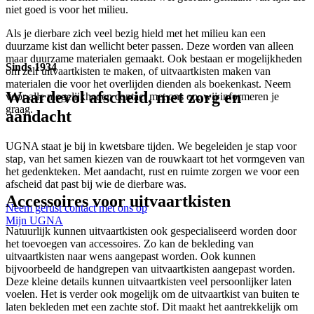
niet goed is voor het milieu.
Als je dierbare zich veel bezig hield met het milieu kan een
duurzame kist dan wellicht beter passen. Deze worden van alleen
maar duurzame materialen gemaakt. Ook bestaan er mogelijkheden
Sinds 1934
om zelf uitvaartkisten te maken, of uitvaartkisten maken van
materialen die voor het overlijden dienden als boekenkast. Neem
Waardevol afscheid, met zorg en
voor alle mogelijkheden contact met ons op, wij informeren je
graag.
aandacht
UGNA staat je bij in kwetsbare tijden. We begeleiden je stap voor
stap, van het samen kiezen van de rouwkaart tot het vormgeven van
het gedenkteken. Met aandacht, rust en ruimte zorgen we voor een
afscheid dat past bij wie de dierbare was.
Accessoires voor uitvaartkisten
Neem gerust contact met ons op
Mijn UGNA
Natuurlijk kunnen uitvaartkisten ook gespecialiseerd worden door
het toevoegen van accessoires. Zo kan de bekleding van
uitvaartkisten naar wens aangepast worden. Ook kunnen
bijvoorbeeld de handgrepen van uitvaartkisten aangepast worden.
Deze kleine details kunnen uitvaartkisten veel persoonlijker laten
voelen. Het is verder ook mogelijk om de uitvaartkist van buiten te
laten bekleden met een zachte stof. Dit maakt het aantrekkelijk om