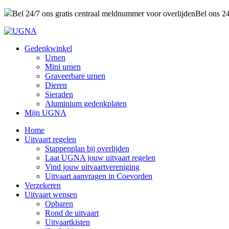
Bel 24/7 ons gratis centraal meldnummer voor overlijden
Bel ons 2
Gedenkwinkel
Urnen
Mini urnen
Graveerbare urnen
Dieren
Sieraden
Aluminium gedenkplaten
Mijn UGNA
Home
Uitvaart regelen
Stappenplan bij overlijden
Laat UGNA jouw uitvaart regelen
Vind jouw uitvaartvereniging
Uitvaart aanvragen in Coevorden
Verzekeren
Uitvaart wensen
Opbaren
Rond de uitvaart
Uitvaartkisten