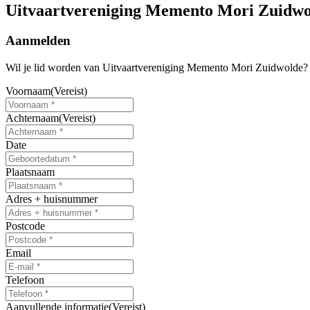
Uitvaartvereniging Memento Mori Zuidwo
Aanmelden
Wil je lid worden van Uitvaartvereniging Memento Mori Zuidwolde? V
Voornaam
(Vereist)
Achternaam
(Vereist)
Date
MM
slash
Plaatsnaam
DD
slash
Adres + huisnummer
JJJJ
Postcode
Email
Telefoon
Aanvullende informatie
(Vereist)