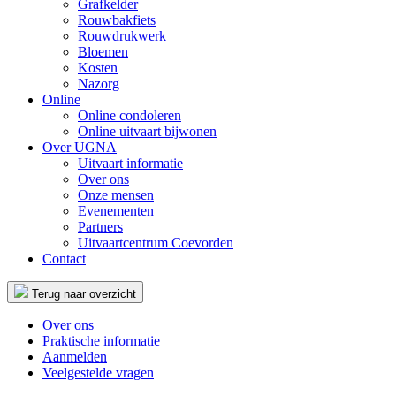
Grafkelder
Rouwbakfiets
Rouwdrukwerk
Bloemen
Kosten
Nazorg
Online
Online condoleren
Online uitvaart bijwonen
Over UGNA
Uitvaart informatie
Over ons
Onze mensen
Evenementen
Partners
Uitvaartcentrum Coevorden
Contact
Terug naar overzicht
Over ons
Praktische informatie
Aanmelden
Veelgestelde vragen