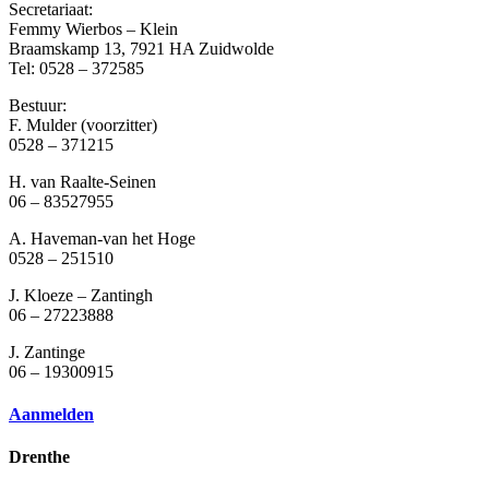
Secretariaat:
Femmy Wierbos – Klein
Braamskamp 13, 7921 HA Zuidwolde
Tel: 0528 – 372585
Bestuur:
F. Mulder (voorzitter)
0528 – 371215
H. van Raalte-Seinen
06 – 83527955
A. Haveman-van het Hoge
0528 – 251510
J. Kloeze – Zantingh
06 – 27223888
J. Zantinge
06 – 19300915
Aanmelden
Drenthe