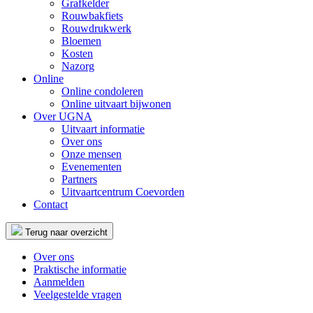
Grafkelder
Rouwbakfiets
Rouwdrukwerk
Bloemen
Kosten
Nazorg
Online
Online condoleren
Online uitvaart bijwonen
Over UGNA
Uitvaart informatie
Over ons
Onze mensen
Evenementen
Partners
Uitvaartcentrum Coevorden
Contact
Terug naar overzicht
Over ons
Praktische informatie
Aanmelden
Veelgestelde vragen