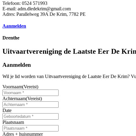
Telefoon:
0524 571993
E-mail:
adm.dledekrim@gmail.com
Adres:
Parallelweg 39A De Krim, 7782 PE
Aanmelden
Drenthe
Uitvaartvereniging de Laatste Eer De Kri
Aanmelden
Wil je lid worden van
Uitvaartvereniging de Laatste Eer De Krim
? Vu
Voornaam
(Vereist)
Achternaam
(Vereist)
Date
MM
slash
Plaatsnaam
DD
slash
Adres + huisnummer