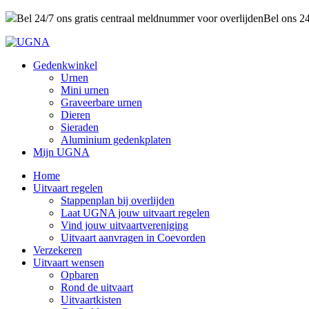
Bel 24/7 ons gratis centraal meldnummer voor overlijden
Bel ons 2
Gedenkwinkel
Urnen
Mini urnen
Graveerbare urnen
Dieren
Sieraden
Aluminium gedenkplaten
Mijn UGNA
Home
Uitvaart regelen
Stappenplan bij overlijden
Laat UGNA jouw uitvaart regelen
Vind jouw uitvaartvereniging
Uitvaart aanvragen in Coevorden
Verzekeren
Uitvaart wensen
Opbaren
Rond de uitvaart
Uitvaartkisten