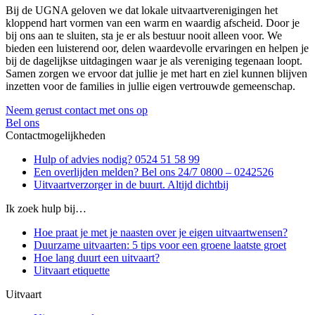
Bij de UGNA geloven we dat lokale uitvaartverenigingen het
kloppend hart vormen van een warm en waardig afscheid. Door je
bij ons aan te sluiten, sta je er als bestuur nooit alleen voor. We
bieden een luisterend oor, delen waardevolle ervaringen en helpen je
bij de dagelijkse uitdagingen waar je als vereniging tegenaan loopt.
Samen zorgen we ervoor dat jullie je met hart en ziel kunnen blijven
inzetten voor de families in jullie eigen vertrouwde gemeenschap.
Neem gerust contact met ons op
Bel ons
Contactmogelijkheden
Hulp of advies nodig? 0524 51 58 99
Een overlijden melden? Bel ons 24/7 0800 – 0242526
Uitvaartverzorger in de buurt. Altijd dichtbij
Ik zoek hulp bij…
Hoe praat je met je naasten over je eigen uitvaartwensen?
Duurzame uitvaarten: 5 tips voor een groene laatste groet
Hoe lang duurt een uitvaart?
Uitvaart etiquette
Uitvaart