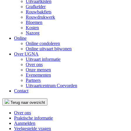
Uitvaartkisten
Grafkelder
Rouwbakfiets
Rouwdrukwerk
Bloemen
Kosten
Nazorg
Online
Online condoleren
Online uitvaart bijwonen
Over UGNA
Uitvaart informatie
Over ons
Onze mensen
Evenementen
Partners
Uitvaartcentrum Coevorden
Contact
Terug naar overzicht
Over ons
Praktische informatie
Aanmelden
Veelgestelde vragen