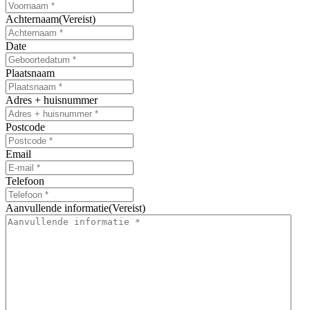
Achternaam
(Vereist)
Date
MM
slash
Plaatsnaam
DD
slash
Adres + huisnummer
JJJJ
Postcode
Email
Telefoon
Aanvullende informatie
(Vereist)