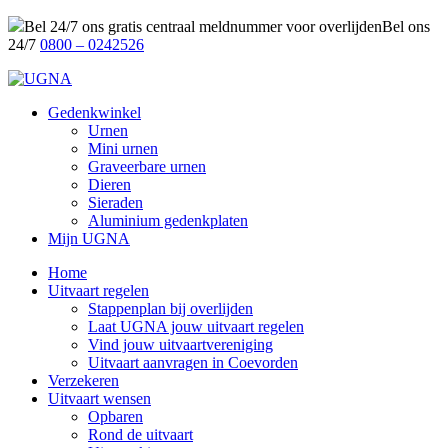
Bel 24/7 ons gratis centraal meldnummer voor overlijden
Bel ons
24/7
0800 – 0242526
Gedenkwinkel
Urnen
Mini urnen
Graveerbare urnen
Dieren
Sieraden
Aluminium gedenkplaten
Mijn UGNA
Home
Uitvaart regelen
Stappenplan bij overlijden
Laat UGNA jouw uitvaart regelen
Vind jouw uitvaartvereniging
Uitvaart aanvragen in Coevorden
Verzekeren
Uitvaart wensen
Opbaren
Rond de uitvaart