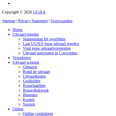
Copyright © 2026
UGNA
Sitemap
|
Privacy Statement
|
Voorwaarden
Home
Uitvaart regelen
Stappenplan bij overlijden
Laat UGNA jouw uitvaart regelen
Vind jouw uitvaartvereniging
Uitvaart aanvragen in Coevorden
Verzekeren
Uitvaart wensen
Opbaren
Rond de uitvaart
Uitvaartkisten
Grafkelder
Rouwbakfiets
Rouwdrukwerk
Bloemen
Kosten
Nazorg
Online
Online condoleren