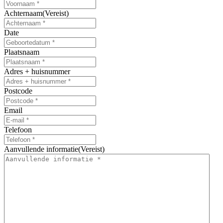
Achternaam
(Vereist)
Date
MM
slash
Plaatsnaam
DD
slash
Adres + huisnummer
JJJJ
Postcode
Email
Telefoon
Aanvullende informatie
(Vereist)