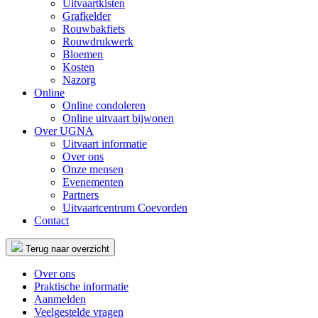
Uitvaartkisten
Grafkelder
Rouwbakfiets
Rouwdrukwerk
Bloemen
Kosten
Nazorg
Online
Online condoleren
Online uitvaart bijwonen
Over UGNA
Uitvaart informatie
Over ons
Onze mensen
Evenementen
Partners
Uitvaartcentrum Coevorden
Contact
Terug naar overzicht
Over ons
Praktische informatie
Aanmelden
Veelgestelde vragen