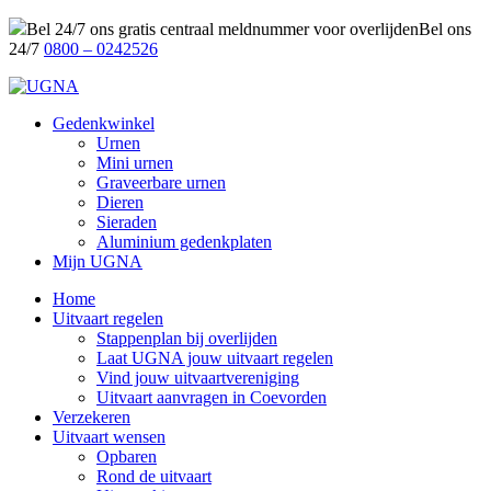
Bel 24/7 ons gratis centraal meldnummer voor overlijden
Bel ons
24/7
0800 – 0242526
Gedenkwinkel
Urnen
Mini urnen
Graveerbare urnen
Dieren
Sieraden
Aluminium gedenkplaten
Mijn UGNA
Home
Uitvaart regelen
Stappenplan bij overlijden
Laat UGNA jouw uitvaart regelen
Vind jouw uitvaartvereniging
Uitvaart aanvragen in Coevorden
Verzekeren
Uitvaart wensen
Opbaren
Rond de uitvaart