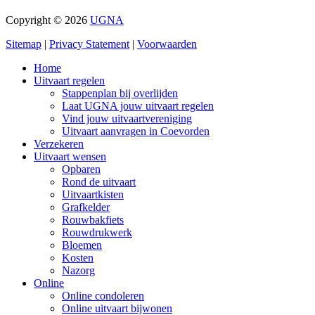
Copyright © 2026
UGNA
Sitemap
|
Privacy Statement
|
Voorwaarden
Home
Uitvaart regelen
Stappenplan bij overlijden
Laat UGNA jouw uitvaart regelen
Vind jouw uitvaartvereniging
Uitvaart aanvragen in Coevorden
Verzekeren
Uitvaart wensen
Opbaren
Rond de uitvaart
Uitvaartkisten
Grafkelder
Rouwbakfiets
Rouwdrukwerk
Bloemen
Kosten
Nazorg
Online
Online condoleren
Online uitvaart bijwonen