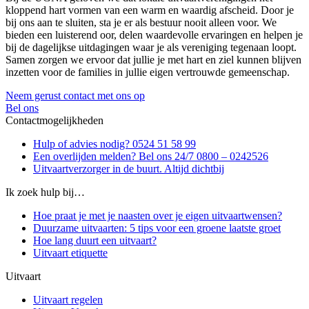
kloppend hart vormen van een warm en waardig afscheid. Door je
bij ons aan te sluiten, sta je er als bestuur nooit alleen voor. We
bieden een luisterend oor, delen waardevolle ervaringen en helpen je
bij de dagelijkse uitdagingen waar je als vereniging tegenaan loopt.
Samen zorgen we ervoor dat jullie je met hart en ziel kunnen blijven
inzetten voor de families in jullie eigen vertrouwde gemeenschap.
Neem gerust contact met ons op
Bel ons
Contactmogelijkheden
Hulp of advies nodig? 0524 51 58 99
Een overlijden melden? Bel ons 24/7 0800 – 0242526
Uitvaartverzorger in de buurt. Altijd dichtbij
Ik zoek hulp bij…
Hoe praat je met je naasten over je eigen uitvaartwensen?
Duurzame uitvaarten: 5 tips voor een groene laatste groet
Hoe lang duurt een uitvaart?
Uitvaart etiquette
Uitvaart
Uitvaart regelen