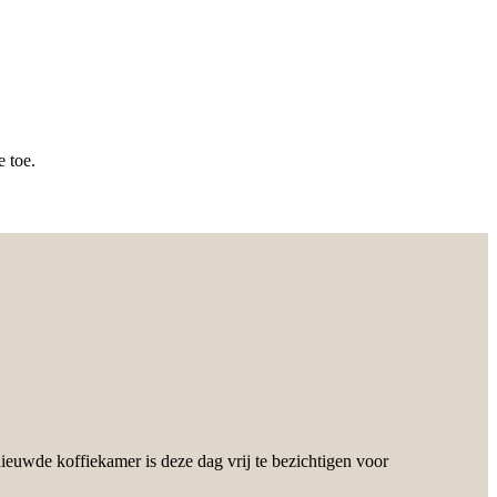
 toe.
ieuwde koffiekamer is deze dag vrij te bezichtigen voor