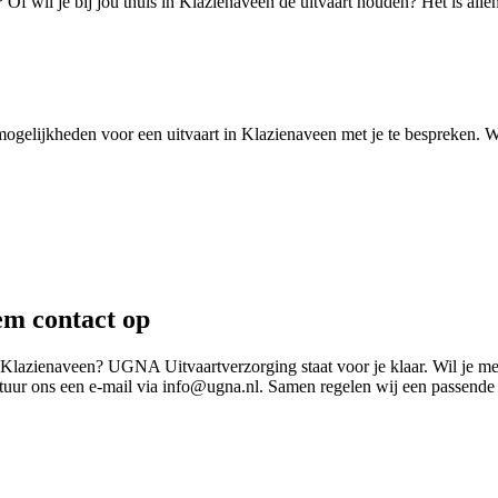
f wil je bij jou thuis in Klazienaveen de uitvaart houden? Het is alle
ogelijkheden voor een uitvaart in Klazienaveen met je te bespreken. 
em contact op
n Klazienaveen? UGNA Uitvaartverzorging staat voor je klaar. Wil je m
tuur ons een e-mail via info@ugna.nl. Samen regelen wij een passende 