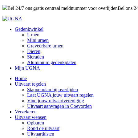
Bel 24/7 ons gratis centraal meldnummer voor overlijden
Bel ons 2
Gedenkwinkel
Urnen
Mini urnen
Graveerbare urnen
Dieren
Sieraden
Aluminium gedenkplaten
Mijn UGNA
Home
Uitvaart regelen
Stappenplan bij overlijden
Laat UGNA jouw uitvaart regelen
Vind jouw uitvaartvereniging
Uitvaart aanvragen in Coevorden
Verzekeren
Uitvaart wensen
Opbaren
Rond de uitvaart
Uitvaartkisten