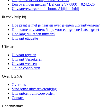
Een overlijden melden? Bel ons 24/7 0800 – 0242526
Uitvaartverzorger in de buurt. Altijd dichtbij
Ik zoek hulp bij…
Hoe praat je met je naasten over je eigen uitvaartwensen?
Duurzame uitvaarten: 5 tips voor een groene laatste groet
Hoe lang duurt een uitvaart?
Uitvaart etiquette
Uitvaart
Uitvaart regelen
Uitvaart Verzekeren
Uitvaart wensen
Online condoleren
Over UGNA
Over ons
Vind jouw uitvaartvereniging
Uitvaartcentrum Coevorden
Contact
Gedenkwinkel