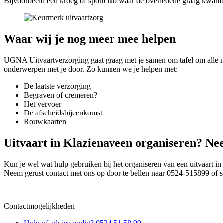
Bijvoorbeeld een kroeg of sportclub waar de overledene graag kwam? O
Waar wij je nog meer mee helpen
UGNA Uitvaartverzorging gaat graag met je samen om tafel om alle m
onderwerpen met je door. Zo kunnen we je helpen met:
De laatste verzorging
Begraven of cremeren?
Het vervoer
De afscheidsbijeenkomst
Rouwkaarten
Uitvaart in Klazienaveen organiseren? Ne
Kun je wel wat hulp gebruiken bij het organiseren van een uitvaart i
Neem gerust contact met ons op door te bellen naar 0524-515899 of s
Contactmogelijkheden
Hulp of advies nodig? 0524 51 58 99