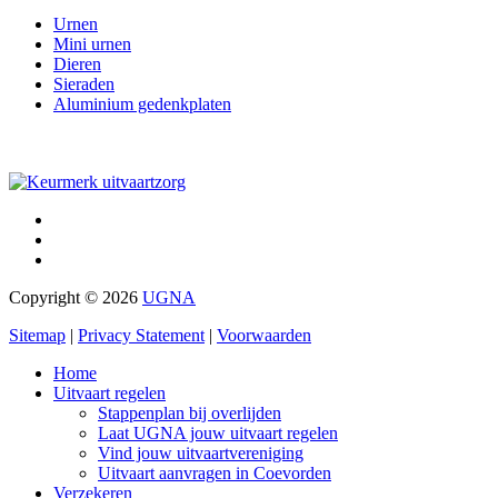
Urnen
Mini urnen
Dieren
Sieraden
Aluminium gedenkplaten
Copyright © 2026
UGNA
Sitemap
|
Privacy Statement
|
Voorwaarden
Home
Uitvaart regelen
Stappenplan bij overlijden
Laat UGNA jouw uitvaart regelen
Vind jouw uitvaartvereniging
Uitvaart aanvragen in Coevorden
Verzekeren