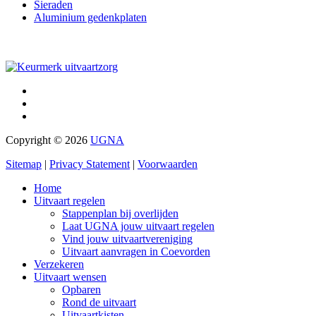
Sieraden
Aluminium gedenkplaten
Copyright © 2026
UGNA
Sitemap
|
Privacy Statement
|
Voorwaarden
Home
Uitvaart regelen
Stappenplan bij overlijden
Laat UGNA jouw uitvaart regelen
Vind jouw uitvaartvereniging
Uitvaart aanvragen in Coevorden
Verzekeren
Uitvaart wensen
Opbaren
Rond de uitvaart
Uitvaartkisten