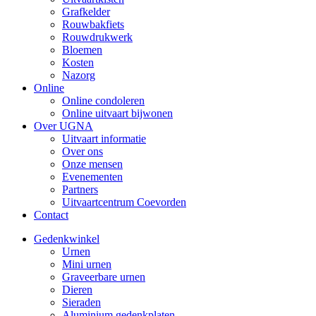
Grafkelder
Rouwbakfiets
Rouwdrukwerk
Bloemen
Kosten
Nazorg
Online
Online condoleren
Online uitvaart bijwonen
Over UGNA
Uitvaart informatie
Over ons
Onze mensen
Evenementen
Partners
Uitvaartcentrum Coevorden
Contact
Gedenkwinkel
Urnen
Mini urnen
Graveerbare urnen
Dieren
Sieraden
Aluminium gedenkplaten