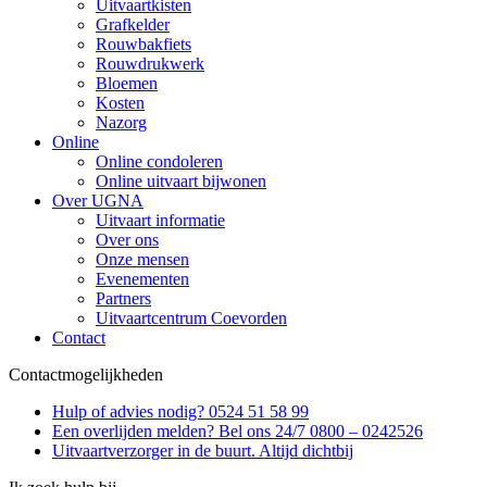
Uitvaartkisten
Grafkelder
Rouwbakfiets
Rouwdrukwerk
Bloemen
Kosten
Nazorg
Online
Online condoleren
Online uitvaart bijwonen
Over UGNA
Uitvaart informatie
Over ons
Onze mensen
Evenementen
Partners
Uitvaartcentrum Coevorden
Contact
Contactmogelijkheden
Hulp of advies nodig? 0524 51 58 99
Een overlijden melden? Bel ons 24/7 0800 – 0242526
Uitvaartverzorger in de buurt. Altijd dichtbij