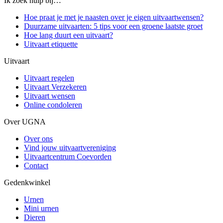
Ik zoek hulp bij…
Hoe praat je met je naasten over je eigen uitvaartwensen?
Duurzame uitvaarten: 5 tips voor een groene laatste groet
Hoe lang duurt een uitvaart?
Uitvaart etiquette
Uitvaart
Uitvaart regelen
Uitvaart Verzekeren
Uitvaart wensen
Online condoleren
Over UGNA
Over ons
Vind jouw uitvaartvereniging
Uitvaartcentrum Coevorden
Contact
Gedenkwinkel
Urnen
Mini urnen
Dieren