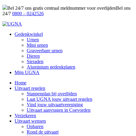
Bel 24/7 ons gratis centraal meldnummer voor overlijden
Bel ons
24/7
0800 – 0242526
Gedenkwinkel
Urnen
Mini urnen
Graveerbare urnen
Dieren
Sieraden
Aluminium gedenkplaten
Mijn UGNA
Home
Uitvaart regelen
Stappenplan bij overlijden
Laat UGNA jouw uitvaart regelen
Vind jouw uitvaartvereniging
Uitvaart aanvragen in Coevorden
Verzekeren
Uitvaart wensen
Opbaren
Rond de uitvaart