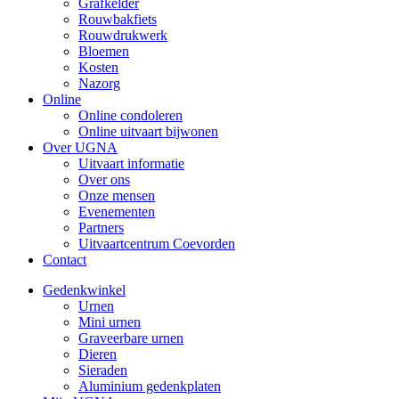
Grafkelder
Rouwbakfiets
Rouwdrukwerk
Bloemen
Kosten
Nazorg
Online
Online condoleren
Online uitvaart bijwonen
Over UGNA
Uitvaart informatie
Over ons
Onze mensen
Evenementen
Partners
Uitvaartcentrum Coevorden
Contact
Gedenkwinkel
Urnen
Mini urnen
Graveerbare urnen
Dieren
Sieraden
Aluminium gedenkplaten