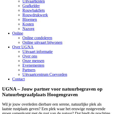
Uitvaartkisten
Grafkelder
Rouwbakfiets
Rouwdrukwerk
Bloemen
Kosten
Nazorg
Online
Online condoleren
Online uitvaart bijwonen
Over UGNA
Uitvaart informatie
Over ons
Onze mensen
Evenementen
Partners
Uitvaartcentrum Coevorden
Contact
UGNA – Jouw partner voor natuurbegraven op
Natuurbegraafplaats Hoogengraven
Wil je jouw overleden dierbare een serene, natuurlijke plek als
laatste rustplaats geven? Een plek waar het eeuwige rustgevende
groen samenkomt met de rust van de natuur? Dat biedt de prachtige,