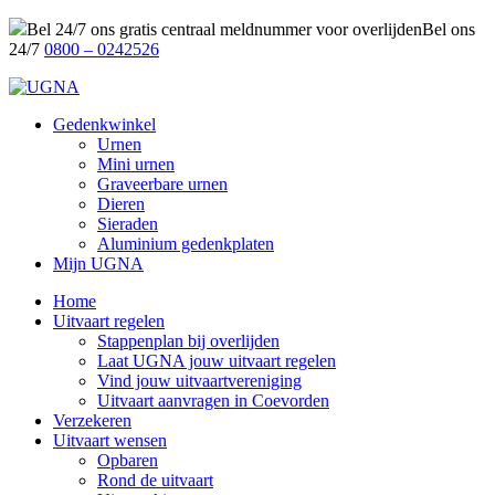
Bel 24/7 ons gratis centraal meldnummer voor overlijden
Bel ons
24/7
0800 – 0242526
Gedenkwinkel
Urnen
Mini urnen
Graveerbare urnen
Dieren
Sieraden
Aluminium gedenkplaten
Mijn UGNA
Home
Uitvaart regelen
Stappenplan bij overlijden
Laat UGNA jouw uitvaart regelen
Vind jouw uitvaartvereniging
Uitvaart aanvragen in Coevorden
Verzekeren
Uitvaart wensen
Opbaren
Rond de uitvaart